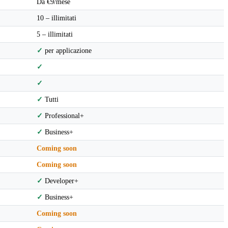
Da €9/mese
10 – illimitati
5 – illimitati
✓
per applicazione
✓
✓
✓
Tutti
✓
Professional+
✓
Business+
Coming soon
Coming soon
✓
Developer+
✓
Business+
Coming soon