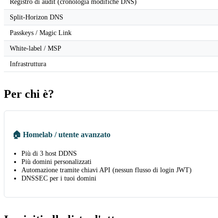
Registro di audit (cronologia modifiche DNS)
Split-Horizon DNS
Passkeys / Magic Link
White-label / MSP
Infrastruttura
Per chi è?
🏠 Homelab / utente avanzato
Più di 3 host DDNS
Più domini personalizzati
Automazione tramite chiavi API (nessun flusso di login JWT)
DNSSEC per i tuoi domini