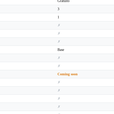
Gratuito
3
1
✗
✗
✗
Base
✗
✗
Coming soon
✗
✗
✗
✗