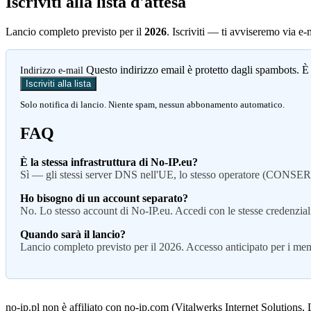
Iscriviti alla lista d'attesa
Lancio completo previsto per il
2026
. Iscriviti — ti avviseremo via e-
Questo indirizzo email è protetto dagli spambots. È 
Indirizzo e-mail
Iscriviti alla lista
Solo notifica di lancio. Niente spam, nessun abbonamento automatico.
FAQ
È la stessa infrastruttura di No-IP.eu?
Sì — gli stessi server DNS nell'UE, lo stesso operatore (CONSERIT).
Ho bisogno di un account separato?
No. Lo stesso account di No-IP.eu. Accedi con le stesse credenziali.
Quando sarà il lancio?
Lancio completo previsto per il 2026. Accesso anticipato per i membr
no-ip.pl non è affiliato con no-ip.com (Vitalwerks Internet Solutions