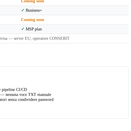
Coming soon
✓
Business+
Coming soon
✓
MSP plan
ivisa — server EU, operatore CONSERIT
e pipeline CI/CD
— nessuna voce TXT manuale
tori senza condividere password