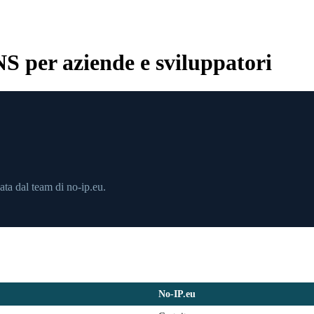
 per aziende e sviluppatori
ta dal team di no-ip.eu.
No-IP.eu