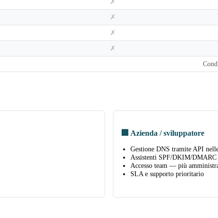
✗
✗
✗
✗
Cond
🏢 Azienda / sviluppatore
Gestione DNS tramite API nell
Assistenti SPF/DKIM/DMARC 
Accesso team — più amministra
SLA e supporto prioritario