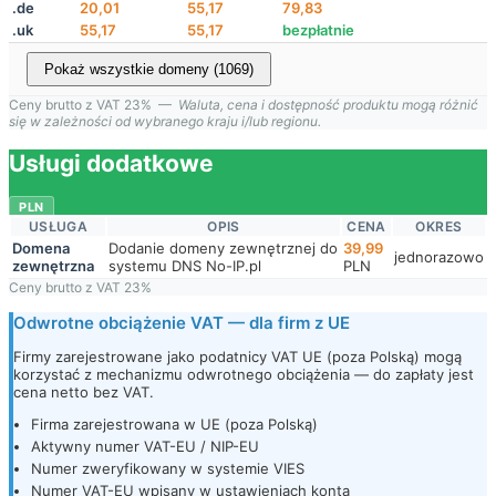
.de
20,01
55,17
79,83
.uk
55,17
55,17
bezpłatnie
Pokaż wszystkie domeny (1069)
Ceny brutto z VAT 23% —
Waluta, cena i dostępność produktu mogą różnić
się w zależności od wybranego kraju i/lub regionu.
Usługi dodatkowe
PLN
USŁUGA
OPIS
CENA
OKRES
Domena
Dodanie domeny zewnętrznej do
39,99
jednorazowo
zewnętrzna
systemu DNS No-IP.pl
PLN
Ceny brutto z VAT 23%
Odwrotne obciążenie VAT — dla firm z UE
Firmy zarejestrowane jako podatnicy VAT UE (poza Polską) mogą
korzystać z mechanizmu odwrotnego obciążenia — do zapłaty jest
cena netto bez VAT.
Firma zarejestrowana w UE (poza Polską)
Aktywny numer VAT-EU / NIP-EU
Numer zweryfikowany w systemie VIES
Numer VAT-EU wpisany w ustawieniach konta