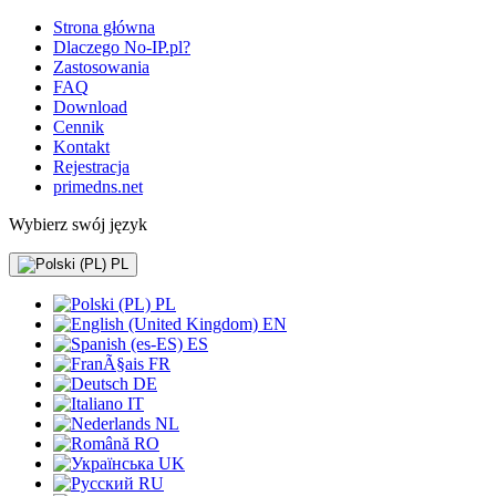
Strona główna
Dlaczego No-IP.pl?
Zastosowania
FAQ
Download
Cennik
Kontakt
Rejestracja
primedns.net
Wybierz swój język
PL
PL
EN
ES
FR
DE
IT
NL
RO
UK
RU