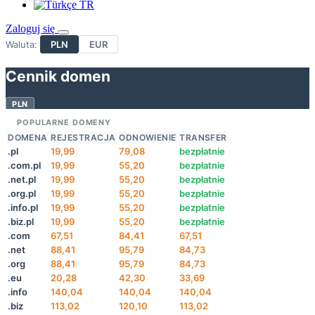
TR
Zaloguj się
Waluta:
PLN
EUR
Cennik domen
PLN
POPULARNE DOMENY
DOMENA
REJESTRACJA
ODNOWIENIE
TRANSFER
.pl
19,99
79,08
bezpłatnie
.com.pl
19,99
55,20
bezpłatnie
.net.pl
19,99
55,20
bezpłatnie
.org.pl
19,99
55,20
bezpłatnie
.info.pl
19,99
55,20
bezpłatnie
.biz.pl
19,99
55,20
bezpłatnie
.com
67,51
84,41
67,51
.net
88,41
95,79
84,73
.org
88,41
95,79
84,73
.eu
20,28
42,30
33,69
.info
140,04
140,04
140,04
.biz
113,02
120,10
113,02