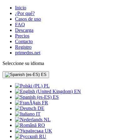
Inicio
¿Por qué?
Casos de uso
FAQ
Descarga
Precios
Contacto
Registro
primedns.net
Seleccione su idioma
ES
PL
EN
ES
FR
DE
IT
NL
RO
UK
RU