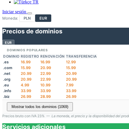
TR
Iniciar sesión
Moneda:
PLN
EUR
Precios de dominios
EUR
DOMINIOS POPULARES
DOMINIO
REGISTRO
RENOVACIÓN
TRANSFERENCIA
.es
16.99
16.99
12.99
.com
15.99
20.99
15.99
.net
20.99
22.99
20.99
.org
20.99
22.99
20.99
.eu
4.99
10.99
7.99
.info
33.99
33.99
33.99
.biz
26.99
28.99
26.99
Mostrar todos los dominios (1069)
Precios bruto con IVA 23% —
La moneda, el precio y la disponibilidad del pro
Servicios adicionales