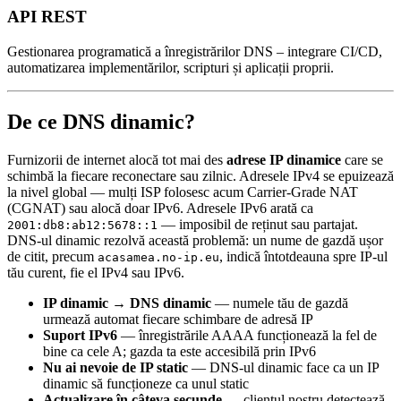
API REST
Gestionarea programatică a înregistrărilor DNS – integrare CI/CD,
automatizarea implementărilor, scripturi și aplicații proprii.
De ce DNS dinamic?
Furnizorii de internet alocă tot mai des
adrese IP dinamice
care se
schimbă la fiecare reconectare sau zilnic. Adresele IPv4 se epuizează
la nivel global — mulți ISP folosesc acum Carrier-Grade NAT
(CGNAT) sau alocă doar IPv6. Adresele IPv6 arată ca
— imposibil de reținut sau partajat.
2001:db8:ab12:5678::1
DNS-ul dinamic rezolvă această problemă: un nume de gazdă ușor
de citit, precum
, indică întotdeauna spre IP-ul
acasamea.no-ip.eu
tău curent, fie el IPv4 sau IPv6.
IP dinamic → DNS dinamic
— numele tău de gazdă
urmează automat fiecare schimbare de adresă IP
Suport IPv6
— înregistrările AAAA funcționează la fel de
bine ca cele A; gazda ta este accesibilă prin IPv6
Nu ai nevoie de IP static
— DNS-ul dinamic face ca un IP
dinamic să funcționeze ca unul static
Actualizare în câteva secunde
— clientul nostru detectează