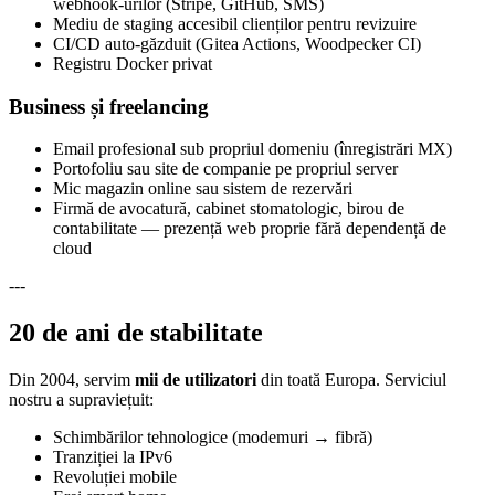
webhook-urilor (Stripe, GitHub, SMS)
Mediu de staging accesibil clienților pentru revizuire
CI/CD auto-găzduit (Gitea Actions, Woodpecker CI)
Registru Docker privat
Business și freelancing
Email profesional sub propriul domeniu (înregistrări MX)
Portofoliu sau site de companie pe propriul server
Mic magazin online sau sistem de rezervări
Firmă de avocatură, cabinet stomatologic, birou de
contabilitate — prezență web proprie fără dependență de
cloud
---
20 de ani de stabilitate
Din 2004, servim
mii de utilizatori
din toată Europa. Serviciul
nostru a supraviețuit:
Schimbărilor tehnologice (modemuri → fibră)
Tranziției la IPv6
Revoluției mobile