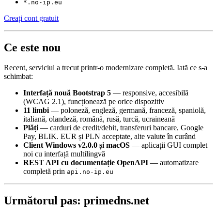
*.no-ip.eu
Creați cont gratuit
Ce este nou
Recent, serviciul a trecut printr-o modernizare completă. Iată ce s-a
schimbat:
Interfață nouă Bootstrap 5
— responsive, accesibilă
(WCAG 2.1), funcționează pe orice dispozitiv
11 limbi
— poloneză, engleză, germană, franceză, spaniolă,
italiană, olandeză, română, rusă, turcă, ucraineană
Plăți
— carduri de credit/debit, transferuri bancare, Google
Pay, BLIK. EUR și PLN acceptate, alte valute în curând
Client Windows v2.0.0 și macOS
— aplicații GUI complet
noi cu interfață multilingvă
REST API cu documentație OpenAPI
— automatizare
completă prin
api.no-ip.eu
Următorul pas: primedns.net