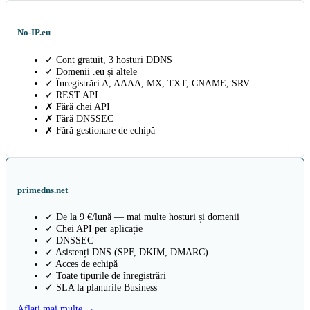
No-IP.eu
✓ Cont gratuit, 3 hosturi DDNS
✓ Domenii .eu și altele
✓ Înregistrări A, AAAA, MX, TXT, CNAME, SRV…
✓ REST API
✗ Fără chei API
✗ Fără DNSSEC
✗ Fără gestionare de echipă
primedns.net
✓ De la 9 €/lună — mai multe hosturi și domenii
✓ Chei API per aplicație
✓ DNSSEC
✓ Asistenți DNS (SPF, DKIM, DMARC)
✓ Acces de echipă
✓ Toate tipurile de înregistrări
✓ SLA la planurile Business
Aflați mai multe →