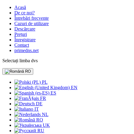
Acasă
De ce noi?
Întrebări frecvente
Cazuri de utilizare
Descărcare
Prețuri
Înregistrare
Contact
primedns.net
Selectați limba dvs
RO
PL
EN
ES
FR
DE
IT
NL
RO
UK
RU