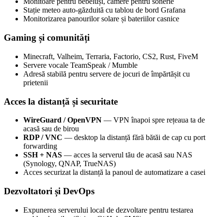
Monitoare pentru bebeluși, camere pentru sonerie
Stație meteo auto-găzduită cu tablou de bord Grafana
Monitorizarea panourilor solare și bateriilor casnice
Gaming și comunități
Minecraft, Valheim, Terraria, Factorio, CS2, Rust, FiveM
Servere vocale TeamSpeak / Mumble
Adresă stabilă pentru servere de jocuri de împărtășit cu
prietenii
Acces la distanță și securitate
WireGuard / OpenVPN
— VPN înapoi spre rețeaua ta de
acasă sau de birou
RDP / VNC
— desktop la distanță fără bătăi de cap cu port
forwarding
SSH + NAS
— acces la serverul tău de acasă sau NAS
(Synology, QNAP, TrueNAS)
Acces securizat la distanță la panoul de automatizare a casei
Dezvoltatori și DevOps
Expunerea serverului local de dezvoltare pentru testarea