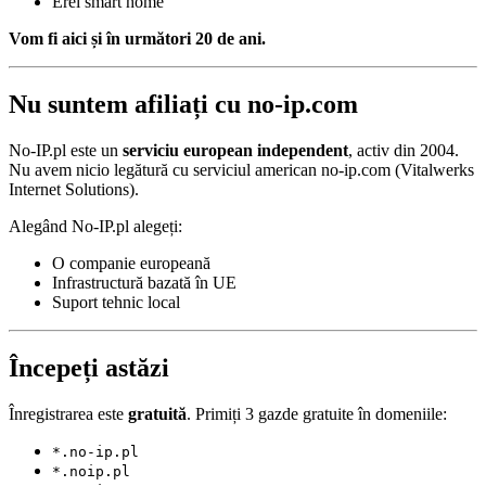
Erei smart home
Vom fi aici și în următori 20 de ani.
Nu suntem afiliați cu no-ip.com
No-IP.pl este un
serviciu european independent
, activ din 2004.
Nu avem nicio legătură cu serviciul american no-ip.com (Vitalwerks
Internet Solutions).
Alegând No-IP.pl alegeți:
O companie europeană
Infrastructură bazată în UE
Suport tehnic local
Începeți astăzi
Înregistrarea este
gratuită
. Primiți 3 gazde gratuite în domeniile:
*.no-ip.pl
*.noip.pl