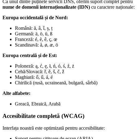
Ca unul dintre puținele servicii DNS, oferim suport complet pentru
nume de domenii internaționalizate (IDN)
cu caractere naționale:
Europa occidentală și de Nord:
Română: ă, â, î, ș, ț
Germană: ä, ö, ü, ß
Franceză: é, è, ê, ç, œ
Scandinavă: å, ø, æ, ö
Europa centrală și de Est:
Poloneză: ą, ć, ę, ł, ń, ó, ś, ź, ż
Cehă/Slovacă: ř, ě, š, č, ž
Maghiară: ő, ű, á, é
Chirilică (rusă, ucraineană, bulgară, sârbă)
Alte alfabete:
Greacă, Ebraică, Arabă
Accesibilitate completă (WCAG)
Interfața noastră este optimizată pentru accesibilitate:
Suport pentru cititoare de ecran (ARIA)