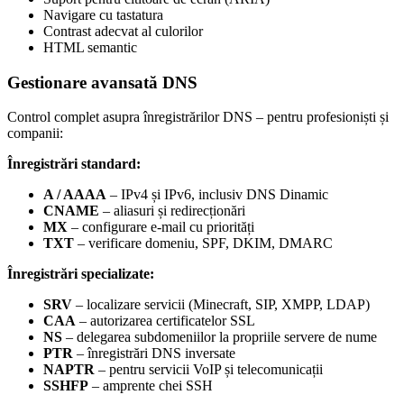
Navigare cu tastatura
Contrast adecvat al culorilor
HTML semantic
Gestionare avansată DNS
Control complet asupra înregistrărilor DNS – pentru profesioniști și
companii:
Înregistrări standard:
A / AAAA
– IPv4 și IPv6, inclusiv DNS Dinamic
CNAME
– aliasuri și redirecționări
MX
– configurare e-mail cu priorități
TXT
– verificare domeniu, SPF, DKIM, DMARC
Înregistrări specializate:
SRV
– localizare servicii (Minecraft, SIP, XMPP, LDAP)
CAA
– autorizarea certificatelor SSL
NS
– delegarea subdomeniilor la propriile servere de nume
PTR
– înregistrări DNS inversate
NAPTR
– pentru servicii VoIP și telecomunicații
SSHFP
– amprente chei SSH