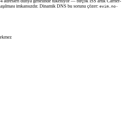
v4 adresleri dünya genelinde tükeniyor — birçok ISS artık Carrier-
laşılması imkansızdır. Dinamik DNS bu sorunu çözer:
evim.no-
erekmez