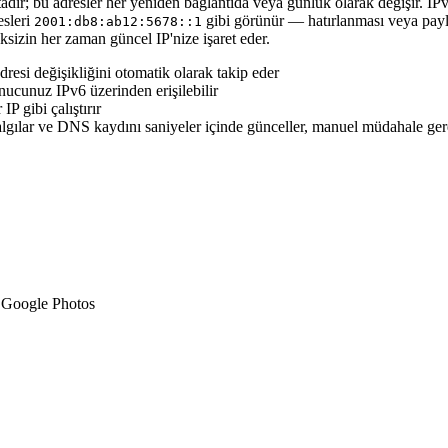
dır; bu adresler her yeniden bağlantıda veya günlük olarak değişir. IP
esleri
gibi görünür — hatırlanması veya pay
2001:db8:ab12:5678::1
ksizin her zaman güncel IP'nize işaret eder.
resi değişikliğini otomatik olarak takip eder
nucunuz IPv6 üzerinden erişilebilir
P gibi çalıştırır
 algılar ve DNS kaydını saniyeler içinde günceller, manuel müdahale g
n Google Photos