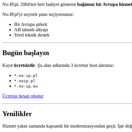
No-IP.pl, 2004'ten beri faaliyet gösteren
bağımsız bir Avrupa hizmet
No-IP.pl'yi seçerek şunu seçiyorsunuz:
Bir Avrupa şirketi
AB tabanlı altyapı
Yerel teknik destek
Bugün başlayın
Kayıt
ücretsizdir
. Şu alan adlarında 3 ücretsiz host alırsınız:
*.no-ip.pl
*.noip.pl
*.no-ip.eu
Ücretsiz hesap oluştur
Yenilikler
Hizmet yakın zamanda kapsamlı bir modernizasyondan geçti. İşte deği