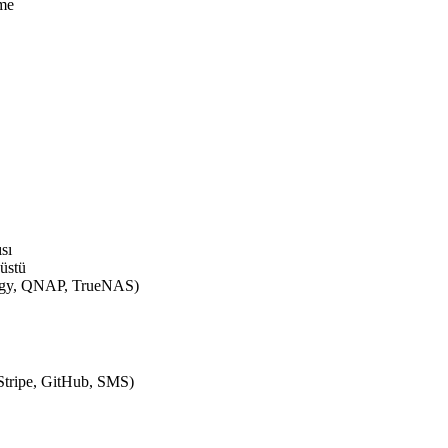
eme
sı
üstü
logy, QNAP, TrueNAS)
(Stripe, GitHub, SMS)