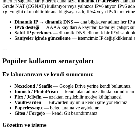
İnternet sağlayıcıları giderek daha fazla
dinamik IP adresleri
atamakta
Grade NAT (CGNAT) kullanıyor veya yalnızca IPv6 atıyor. IPv6 adr
gibi okunabilir bir ana bilgisayar adı, IPv4 veya IPv6 fark etme
ip.eu
Dinamik IP → dinamik DNS
— ana bilgisayar adınız her IP ad
IPv6 desteği
— AAAA kayıtları A kayıtları kadar iyi çalışır; su
Sabit IP gerekmez
— dinamik DNS, dinamik bir IP'yi sabit bir I
Saniyeler içinde güncelleme
— istemcimiz IP değişikliklerini
---
Popüler kullanım senaryoları
Ev laboratuvarı ve kendi sunucunuz
Nextcloud / Seafile
— Google Drive yerine kendi bulutunuz
Immich / PhotoPrism
— kendi alan adınız altında barındırıla
Plex / Jellyfin
— uzaktan erişilebilir medya kütüphanesi
Vaultwarden
— Bitwarden uyumlu kendi şifre yöneticiniz
Paperless-ngx
— belge tarama ve arşivleme
Gitea / Forgejo
— kendi Git barındırmanız
Gözetim ve izleme