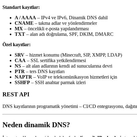
Standart kayıtlar:
A / AAAA
– IPv4 ve IPv6, Dinamik DNS dahil
CNAME
– takma adlar ve yönlendirmeler
MX
– öncelikli e-posta yapılandırması
TXT
– alan adı doğrulama, SPF, DKIM, DMARC
Özel kayıtlar:
SRV
– hizmet konumu (Minecraft, SIP, XMPP, LDAP)
CAA
– SSL sertifika yetkilendirmesi
NS
– alt alan adlarının kendi ad sunucularına devri
PTR
– ters DNS kayıtları
NAPTR
– VoIP ve telekomünikasyon hizmetleri için
SSHFP
– SSH anahtar parmak izleri
REST API
DNS kayıtlarının programatik yönetimi – CI/CD entegrasyonu, dağıtı
Neden dinamik DNS?