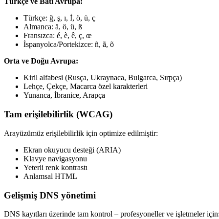
Türkçe ve Batı Avrupa:
Türkçe: ğ, ş, ı, İ, ö, ü, ç
Almanca: ä, ö, ü, ß
Fransızca: é, è, ê, ç, œ
İspanyolca/Portekizce: ñ, ã, õ
Orta ve Doğu Avrupa:
Kiril alfabesi (Rusça, Ukraynaca, Bulgarca, Sırpça)
Lehçe, Çekçe, Macarca özel karakterleri
Yunanca, İbranice, Arapça
Tam erişilebilirlik (WCAG)
Arayüzümüz erişilebilirlik için optimize edilmiştir:
Ekran okuyucu desteği (ARIA)
Klavye navigasyonu
Yeterli renk kontrastı
Anlamsal HTML
Gelişmiş DNS yönetimi
DNS kayıtları üzerinde tam kontrol – profesyoneller ve işletmeler için