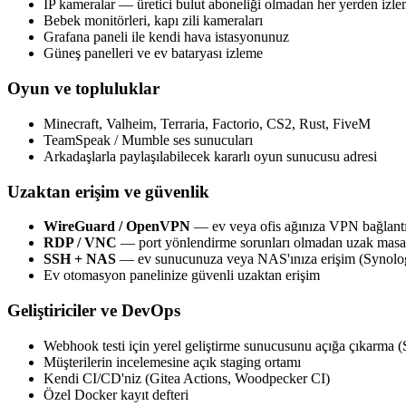
IP kameralar — üretici bulut aboneliği olmadan her yerden izl
Bebek monitörleri, kapı zili kameraları
Grafana paneli ile kendi hava istasyonunuz
Güneş panelleri ve ev bataryası izleme
Oyun ve topluluklar
Minecraft, Valheim, Terraria, Factorio, CS2, Rust, FiveM
TeamSpeak / Mumble ses sunucuları
Arkadaşlarla paylaşılabilecek kararlı oyun sunucusu adresi
Uzaktan erişim ve güvenlik
WireGuard / OpenVPN
— ev veya ofis ağınıza VPN bağlantı
RDP / VNC
— port yönlendirme sorunları olmadan uzak masa
SSH + NAS
— ev sunucunuza veya NAS'ınıza erişim (Syno
Ev otomasyon panelinize güvenli uzaktan erişim
Geliştiriciler ve DevOps
Webhook testi için yerel geliştirme sunucusunu açığa çıkarma 
Müşterilerin incelemesine açık staging ortamı
Kendi CI/CD'niz (Gitea Actions, Woodpecker CI)
Özel Docker kayıt defteri