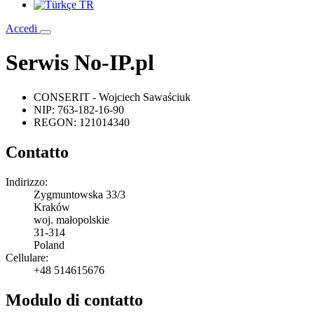
TR
Accedi
Serwis No-IP.pl
CONSERIT - Wojciech Sawaściuk
NIP:
763-182-16-90
REGON:
121014340
Contatto
Indirizzo:
Zygmuntowska 33/3
Kraków
woj. małopolskie
31-314
Poland
Cellulare:
+48 514615676
Modulo di contatto