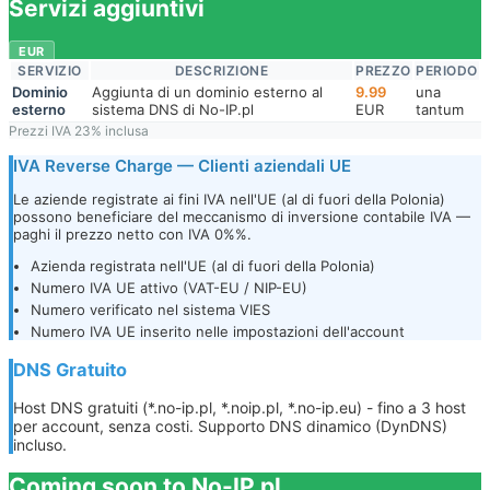
Servizi aggiuntivi
EUR
SERVIZIO
DESCRIZIONE
PREZZO
PERIODO
Dominio
Aggiunta di un dominio esterno al
9.99
una
esterno
sistema DNS di No-IP.pl
EUR
tantum
Prezzi IVA 23% inclusa
IVA Reverse Charge — Clienti aziendali UE
Le aziende registrate ai fini IVA nell'UE (al di fuori della Polonia)
possono beneficiare del meccanismo di inversione contabile IVA —
paghi il prezzo netto con IVA 0%%.
Azienda registrata nell'UE (al di fuori della Polonia)
Numero IVA UE attivo (VAT-EU / NIP-EU)
Numero verificato nel sistema VIES
Numero IVA UE inserito nelle impostazioni dell'account
DNS Gratuito
Host DNS gratuiti (*.no-ip.pl, *.noip.pl, *.no-ip.eu) - fino a 3 host
per account, senza costi. Supporto DNS dinamico (DynDNS)
incluso.
Coming soon to No-IP.pl