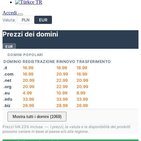
TR
Accedi
Valuta:
PLN
EUR
Prezzi dei domini
EUR
DOMINI POPOLARI
DOMINIO
REGISTRAZIONE
RINNOVO
TRASFERIMENTO
.it
16.99
16.99
18.99
.com
16.99
20.99
16.99
.net
20.99
22.99
20.99
.org
20.99
22.99
20.99
.eu
4.99
10.99
8.99
.info
33.99
33.99
33.99
.biz
26.99
28.99
26.99
Mostra tutti i domini (1069)
Prezzi IVA 23% inclusa —
I prezzi, la valuta e la disponibilità dei prodotti
possono variare in base al paese e/o alla regione.