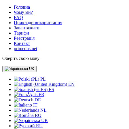
Головна
Чому ми?
FAQ
Приклади використання
Завантажити
Тарифи
Реєстрація
Контакт
primedns.net
Оберіть свою мову
UK
PL
EN
ES
FR
DE
IT
NL
RO
UK
RU