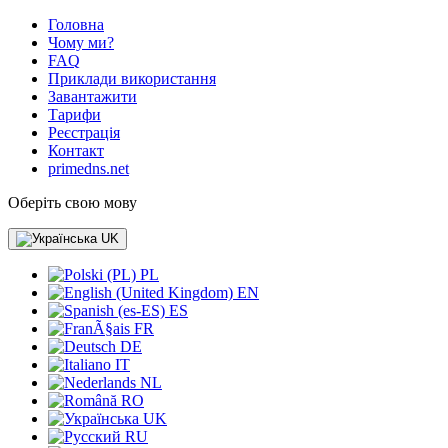
Головна
Чому ми?
FAQ
Приклади використання
Завантажити
Тарифи
Реєстрація
Контакт
primedns.net
Оберіть свою мову
UK
PL
EN
ES
FR
DE
IT
NL
RO
UK
RU